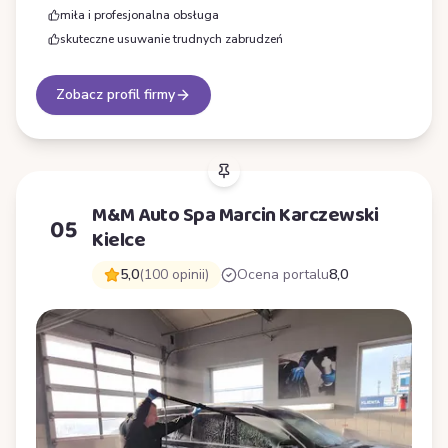
miła i profesjonalna obsługa
skuteczne usuwanie trudnych zabrudzeń
Zobacz profil firmy
M&M Auto Spa Marcin Karczewski
05
Kielce
5,0
(100 opinii)
Ocena portalu
8,0