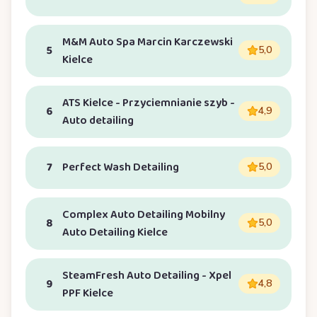
M&M Auto Spa Marcin Karczewski
5
5,0
Kielce
ATS Kielce - Przyciemnianie szyb -
6
4,9
Auto detailing
7
Perfect Wash Detailing
5,0
Complex Auto Detailing Mobilny
8
5,0
Auto Detailing Kielce
SteamFresh Auto Detailing - Xpel
9
4,8
PPF Kielce