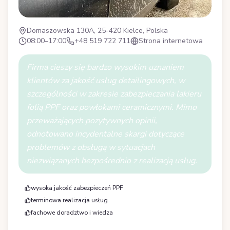
Domaszowska 130A, 25-420 Kielce, Polska
08:00–17:00
+48 519 722 711
Strona internetowa
Firma cieszy się bardzo wysokim uznaniem
klientów za jakość usług detailingowych, w
szczególności w zakresie zabezpieczania lakieru
folią PPF oraz powłokami ceramicznymi. Mimo
przeważających pozytywnych opinii,
odnotowano incydentalne skargi dotyczące
problemów z obsługą w sytuacjach
niezwiązanych bezpośrednio z realizacją usług.
wysoka jakość zabezpieczeń PPF
terminowa realizacja usług
fachowe doradztwo i wiedza