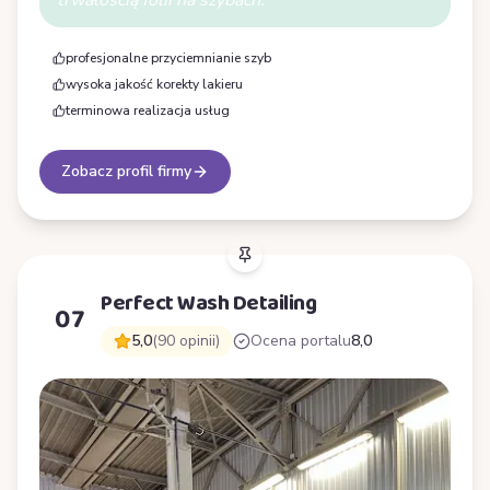
trwałością folii na szybach.
profesjonalne przyciemnianie szyb
wysoka jakość korekty lakieru
terminowa realizacja usług
Zobacz profil firmy
Perfect Wash Detailing
07
5,0
(90 opinii)
Ocena portalu
8,0