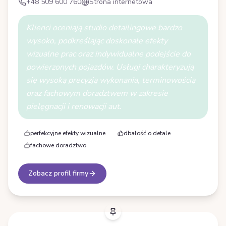
+48 509 600 760
Strona internetowa
Klienci oceniają studio detailingowe bardzo
wysoko, podkreślając doskonałe efekty
wizualne prac oraz indywidualne podejście do
powierzonych pojazdów. Usługi charakteryzują
się wysoką precyzją wykonania, terminowością
oraz fachowym doradztwem w zakresie
pielęgnacji i renowacji aut.
perfekcyjne efekty wizualne
dbałość o detale
fachowe doradztwo
Zobacz profil firmy