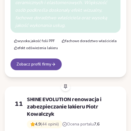
ceramicznych i elastomerowych. Większość
osób podkreśla doskonały efekt wizualny,
fachowe doradztwo właściciela oraz wysoką
jakość wykonania usług.
wysoka jakość folii PPF
fachowe doradztwo właściciela
efekt odświeżenia lakieru
Zobacz profil firmy
SHINE EVOLUTION renowacja i
11
zabezpieczanie lakieru Piotr
Kowalczyk
4,9
(44 opinii)
Ocena portalu
7,6