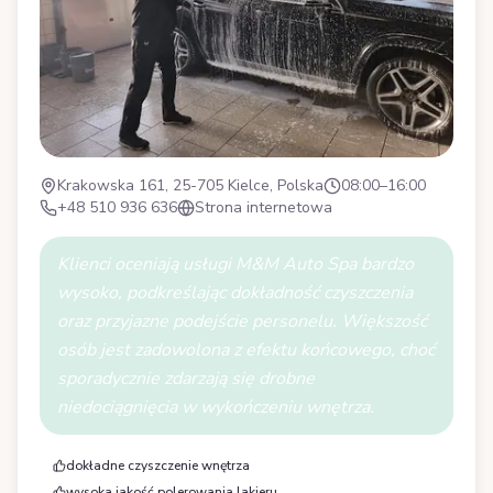
Krakowska 161, 25-705 Kielce, Polska
08:00–16:00
+48 510 936 636
Strona internetowa
Klienci oceniają usługi M&M Auto Spa bardzo
wysoko, podkreślając dokładność czyszczenia
oraz przyjazne podejście personelu. Większość
osób jest zadowolona z efektu końcowego, choć
sporadycznie zdarzają się drobne
niedociągnięcia w wykończeniu wnętrza.
dokładne czyszczenie wnętrza
wysoka jakość polerowania lakieru