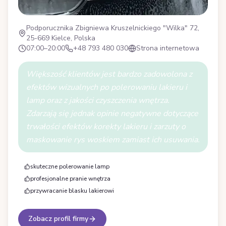
Podporucznika Zbigniewa Kruszelnickiego "Wilka" 72,
25-669 Kielce, Polska
07:00–20:00
+48 793 480 030
Strona internetowa
Większość klientów jest bardzo zadowolona z
efektów wizualnych po polerowaniu lakieru i
lamp oraz z jakości czyszczenia wnętrza.
Zdarzają się jednak opinie negatywne dotyczące
trwałości efektów korekty lakieru i zarzuty o
maskowanie rys woskiem zamiast ich usuwania.
skuteczne polerowanie lamp
profesjonalne pranie wnętrza
przywracanie blasku lakierowi
Zobacz profil firmy