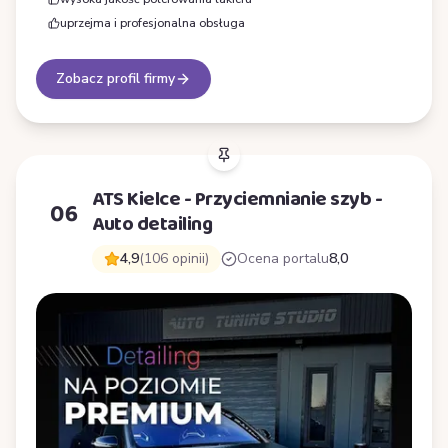
uprzejma i profesjonalna obsługa
Zobacz profil firmy
ATS Kielce - Przyciemnianie szyb -
06
Auto detailing
4,9
(106 opinii)
Ocena portalu
8,0