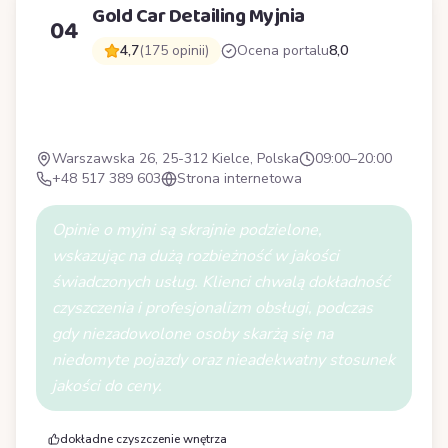
Gold Car Detailing Myjnia
04
4,7
(175 opinii)
Ocena portalu
8,0
G
Warszawska 26, 25-312 Kielce, Polska
09:00–20:00
+48 517 389 603
Strona internetowa
Opinie o myjni są skrajnie podzielone,
wskazując na dużą rozbieżność w jakości
świadczonych usług. Klienci chwalą dokładność
czyszczenia i profesjonalizm obsługi, podczas
gdy niezadowolone osoby skarżą się na
niedomyte pojazdy oraz nieadekwatny stosunek
jakości do ceny.
dokładne czyszczenie wnętrza