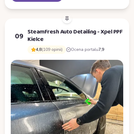
SteamFresh Auto Detailing - Xpel PPF
09
Kielce
4,8
(109 opinii)
Ocena portalu
7,9