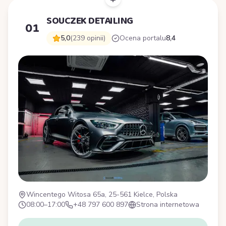
SOUCZEK DETAILING
01
5,0
(239 opinii)
Ocena portalu
8,4
Wincentego Witosa 65a, 25-561 Kielce, Polska
08:00–17:00
+48 797 600 897
Strona internetowa