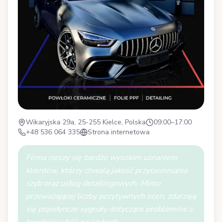
Wikaryjska 29a, 25-255 Kielce, Polska
09:00–17:00
+48 536 064 335
Strona internetowa
Firma cieszy się bardzo wysokim uznaniem
klientów, którzy chwalą jakość przyciemniania
szyb oraz usług detailingowych. Mimo
przeważającej liczby pozytywnych ocen, zdarzają
się pojedyncze sygnały dotyczące problemów z