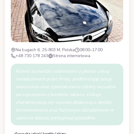
Na Ługach 6, 25-803 M, Polska
08:00–17:00
+48 730 178 243
Strona internetowa
Klienci są bardzo zadowoleni z jakości usług
świadczonych przez firmę, podkreślając pasję
właściciela oraz spektakularne efekty wizualne
po czyszczeniu i korekcie lakieru. Usługi
charakteryzują się wysoką dbałością o detale,
terminowością oraz fachowym doradztwem w
zakresie dalszej pielęgnacji pojazdów.
wysoka jakość korekty lakieru