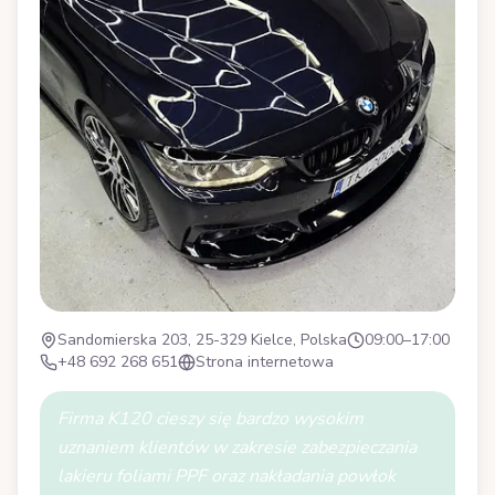
Sandomierska 203, 25-329 Kielce, Polska
09:00–17:00
+48 692 268 651
Strona internetowa
Firma K120 cieszy się bardzo wysokim
uznaniem klientów w zakresie zabezpieczania
lakieru foliami PPF oraz nakładania powłok