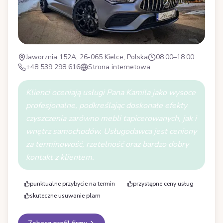
Jaworznia 152A, 26-065 Kielce, Polska
08:00–18:00
+48 539 298 616
Strona internetowa
Klienci oceniają usługi Pana Kamila jako wysoce
profesjonalne, podkreślając doskonałe efekty
czyszczenia zarówno mebli tapicerowanych, jak i
wnętrz samochodów. Usługodawca jest ceniony
za terminowość, rzetelność oraz bardzo dobry
kontakt z klientem.
punktualne przybycie na termin
przystępne ceny usług
skuteczne usuwanie plam