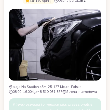
4,9
(150 opinii)
Ocena portalu
8,1
aleja Na Stadion 43A, 25-127 Kielce, Polska
08:00–16:00
+48 510 031 877
Strona internetowa
Klienci oceniają to miejsce jako profesjonalne