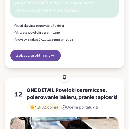
przypadki problemów z dotrzymaniem
umówionych terminów realizacji.
perfekcyjna renowacja lakieru
trwałe powłoki ceramiczne
wysoka jakość czyszczenia wnętrza
Zobacz profil firmy
ONE DETAIL Powłoki ceramiczne,
12
polerowanie lakieru, pranie tapicerki
4,9
(32 opinii)
Ocena portalu
7,5