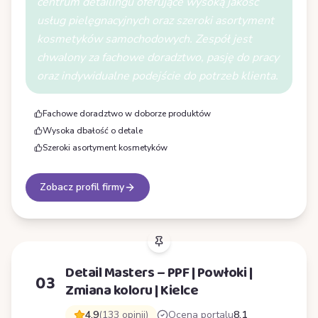
centrum detailingu oferujące wysoką jakość
usług pielęgnacyjnych oraz szeroki asortyment
kosmetyków samochodowych. Zespół jest
chwalony za fachowe doradztwo, pasję do pracy
oraz indywidualne podejście do potrzeb klienta.
Fachowe doradztwo w doborze produktów
Wysoka dbałość o detale
Szeroki asortyment kosmetyków
Zobacz profil firmy
Detail Masters – PPF | Powłoki |
03
Zmiana koloru | Kielce
4,9
(133 opinii)
Ocena portalu
8,1