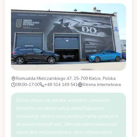
Romualda Mielczarskiego 47, 25-709 Kielce, Polska
08:00–17:00
+48 514 149 541
Strona internetowa
Firma cieszy się bardzo wysokim uznaniem
klientów za jakość usług detailingowych,
renowację lakieru oraz profesjonalne podejście
do powierzanych aut. Zdecydowana większość
opinii jest entuzjastyczna, choć odnotowano