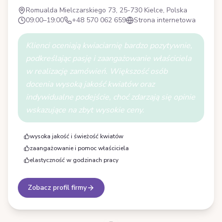
Romualda Mielczarskiego 73, 25-730 Kielce, Polska
09:00–19:00
+48 570 062 659
Strona internetowa
Klienci oceniają kwiaciarnię bardzo pozytywnie,
podkreślając pasję i zaangażowanie właściciela
w realizację zamówień. Większość osób
docenia wysoką jakość kwiatów oraz
indywidualne podejście, choć zdarzają się opinie
wskazujące na zbyt wysokie ceny.
wysoka jakość i świeżość kwiatów
zaangażowanie i pomoc właściciela
elastyczność w godzinach pracy
Zobacz profil firmy