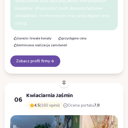
właścicielki oraz wysoką jakość oferowanych
kwiatów. Większość osób docenia fachowe
doradztwo, terminowość oraz przystępne ceny
usług.
świeże i trwałe kwiaty
przystępne ceny
terminowa realizacja zamówień
Zobacz profil firmy
Kwiaciarnia Jaśmin
06
4,5
(160 opinii)
Ocena portalu
7,8