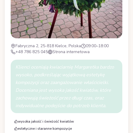
Fabryczna 2, 25-818 Kielce, Polska
09:00–18:00
+48 786 825 045
Strona internetowa
Klienci oceniają kwiaciarnię Margaretka bardzo
wysoko, podkreślając wyjątkową estetykę
kompozycji oraz zaangażowanie właścicielki.
Doceniana jest wysoka jakość kwiatów, które
zachowują świeżość przez długi czas, oraz
indywidualne podejście do potrzeb klienta.
wysoka jakość i świeżość kwiatów
estetyczne i staranne kompozycje