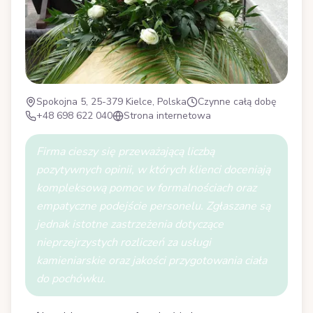
Spokojna 5, 25-379 Kielce, Polska
Czynne całą dobę
+48 698 622 040
Strona internetowa
Firma cieszy się przeważającą liczbą
pozytywnych opinii, w których klienci doceniają
kompleksową pomoc w formalnościach oraz
empatyczne podejście personelu. Zgłaszane są
jednak istotne zastrzeżenia dotyczące
nieprzejrzystych rozliczeń za usługi
kamieniarskie oraz jakości przygotowania ciała
do pochówku.