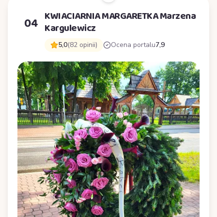
KWIACIARNIA MARGARETKA Marzena
04
Kargulewicz
5,0
(82 opinii)
Ocena portalu
7,9