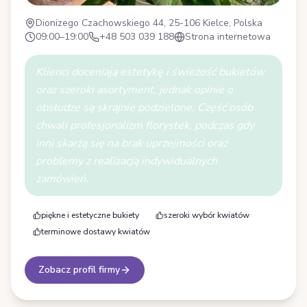
Dionizego Czachowskiego 44, 25-106 Kielce, Polska
09:00–19:00
+48 503 039 188
Strona internetowa
Klienci doceniają estetykę i świeżość bukietów
oraz szeroki asortyment, jednak opinie o
obsłudze są skrajnie podzielone. Część osób
chwali profesjonalizm florystek, podczas gdy
inni skarżą się na brak uprzejmości oraz
problemy z realizacją indywidualnych
zamówień.
piękne i estetyczne bukiety
szeroki wybór kwiatów
terminowe dostawy kwiatów
Zobacz profil firmy