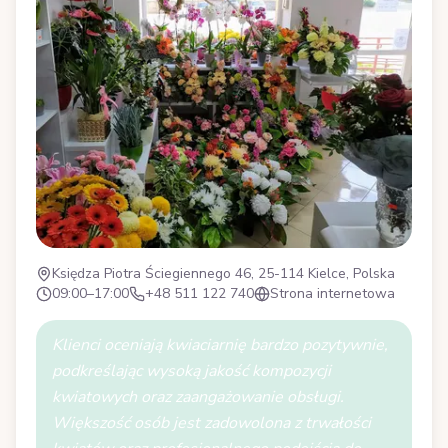
Księdza Piotra Ściegiennego 46, 25-114 Kielce, Polska
09:00–17:00
+48 511 122 740
Strona internetowa
Klienci oceniają kwiaciarnię bardzo pozytywnie,
podkreślając wysoką jakość kompozycji
kwiatowych oraz zaangażowanie obsługi.
Większość osób jest zadowolona z trwałości