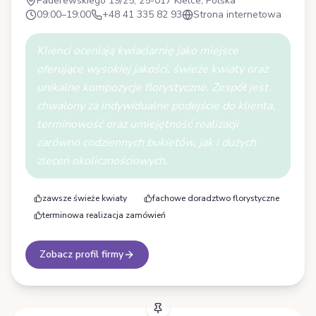
Paderewskiego 19/25, 25-017 Kielce, Polska
09:00–19:00
+48 41 335 82 93
Strona internetowa
Klienci oceniają kwiaciarnię jako miejsce
oferujące wysokiej jakości, świeże kwiaty oraz
unikalne kompozycje florystyczne. Zespół jest
chwalony za indywidualne podejście do klienta,
terminowość oraz umiejętność realizacji
zarówno codziennych bukietów, jak i dużych
zleceń okolicznościowych.
zawsze świeże kwiaty
fachowe doradztwo florystyczne
terminowa realizacja zamówień
Zobacz profil firmy