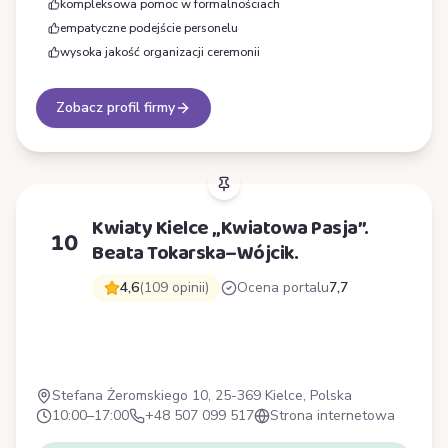
kompleksowa pomoc w formalnościach
empatyczne podejście personelu
wysoka jakość organizacji ceremonii
Zobacz profil firmy
Kwiaty Kielce „Kwiatowa Pasja”.
10
Beata Tokarska–Wójcik.
4,6
(109 opinii)
Ocena portalu
7,7
K
Stefana Żeromskiego 10, 25-369 Kielce, Polska
10:00–17:00
+48 507 099 517
Strona internetowa