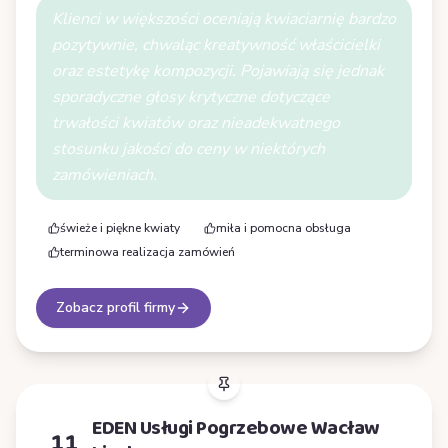
Klienci w większości oceniają kwiaciarnię bardzo
pozytywnie, chwaląc kreatywność właścicielki
oraz estetykę kompozycji. Pojawiają się jednak
sporadyczne głosy krytyczne dotyczące
trwałości kwiatów oraz nieadekwatnego
stosunku jakości do ceny w niektórych
zamówieniach.
świeże i piękne kwiaty
miła i pomocna obsługa
terminowa realizacja zamówień
Zobacz profil firmy
EDEN Usługi Pogrzebowe Wacław
11