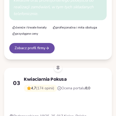
kwiatów oraz profesjonalnego podejścia do
realizacji zamówień, w tym tych składanych
telefonicznie.
świeże i trwałe kwiaty
profesjonalna i miła obsługa
przystępne ceny
Zobacz profil firmy
Kwiaciarnia Pokusa
03
4,7
(174 opinii)
Ocena portalu
8,0
K