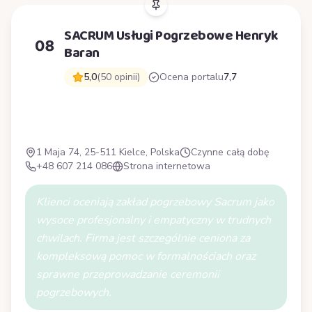
SACRUM Usługi Pogrzebowe Henryk
08
Baran
5,0
(50 opinii)
Ocena portalu
7,7
S
1 Maja 74, 25-511 Kielce, Polska
Czynne całą dobę
+48 607 214 086
Strona internetowa
Klienci oceniają zakład pogrzebowy Sacrum jako
wysoce profesjonalny i empatyczny w trudnych
chwilach. Firma jest szczególnie ceniona za
kompleksową pomoc w formalnościach oraz
sprawne przeprowadzanie ceremonii
pogrzebowych.