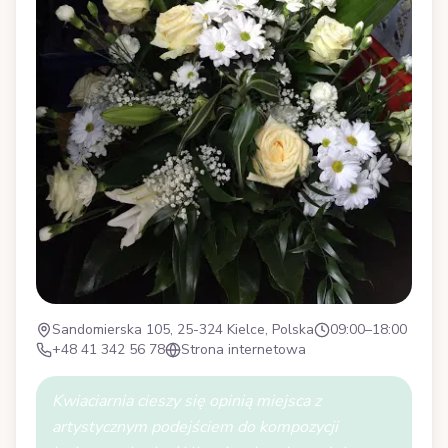
Sandomierska 105, 25-324 Kielce, Polska
09:00–18:00
+48 41 342 56 78
Strona internetowa
Kwiaciarnia cieszy się opinią miejsca z
artystycznym podejściem do kompozycji