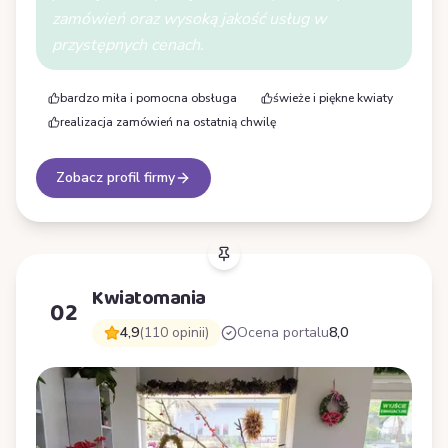
zamówień oraz wysoką jakość usług w
przystępnych cenach.
bardzo miła i pomocna obsługa
świeże i piękne kwiaty
realizacja zamówień na ostatnią chwilę
Zobacz profil firmy
Kwiatomania
02
4,9
(110 opinii)
Ocena portalu
8,0