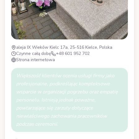
aleja IX Wieków Kielc 17a, 25-516 Kielce, Polska
Czynne całą dobę
+48 601 952 702
Strona internetowa
Większość klientów ocenia usługi firmy jako
profesjonalne, podkreślając kompleksowe
wsparcie w organizacji pogrzebu oraz empatię
personelu. Istnieją jednak poważne,
powtarzające się zarzuty dotyczące
niewłaściwego zachowania pracowników
podczas ceremonii.