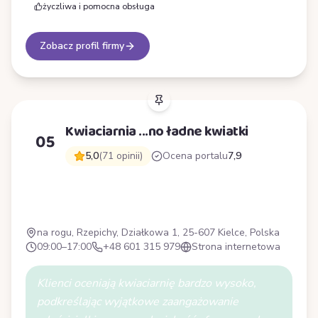
życzliwa i pomocna obsługa
Zobacz profil firmy
Kwiaciarnia ...no ładne kwiatki
05
5,0
(71 opinii)
Ocena portalu
7,9
K
na rogu, Rzepichy, Działkowa 1, 25-607 Kielce, Polska
09:00–17:00
+48 601 315 979
Strona internetowa
Klienci oceniają kwiaciarnię bardzo wysoko,
podkreślając wyjątkowe zaangażowanie