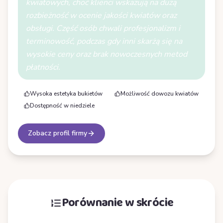
kwiatowych, choć klienci wskazują na dużą
rozbieżność w ocenie jakości kwiatów oraz
obsługi. Część osób chwali profesjonalizm i
terminowość, podczas gdy inni skarżą się na
wysokie ceny oraz brak nowoczesnych metod
płatności.
Wysoka estetyka bukietów
Możliwość dowozu kwiatów
Dostępność w niedziele
Zobacz profil firmy
Porównanie w skrócie