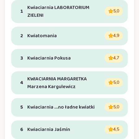
Kwiaciarnia LABORATORIUM
1
5,0
ZIELENI
2
Kwiatomania
4,9
3
Kwiaciarnia Pokusa
4,7
KWIACIARNIA MARGARETKA
4
5,0
Marzena Kargulewicz
5
Kwiaciarnia ...no ładne kwiatki
5,0
6
Kwiaciarnia Jaśmin
4,5