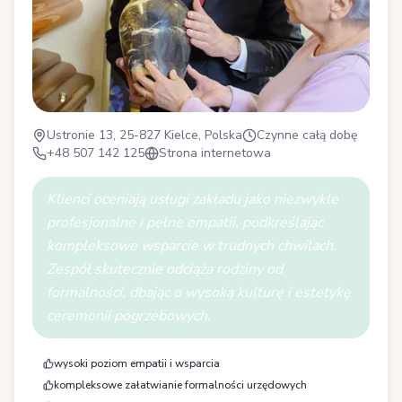
Ustronie 13, 25-827 Kielce, Polska
Czynne całą dobę
+48 507 142 125
Strona internetowa
Klienci oceniają usługi zakładu jako niezwykle
profesjonalne i pełne empatii, podkreślając
kompleksowe wsparcie w trudnych chwilach.
Zespół skutecznie odciąża rodziny od
formalności, dbając o wysoką kulturę i estetykę
ceremonii pogrzebowych.
wysoki poziom empatii i wsparcia
kompleksowe załatwianie formalności urzędowych