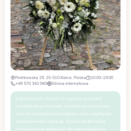
Piotrkowska 29, 25-510 Kielce, Polska
10:00–19:00
+48 570 340 940
Strona internetowa
Laboratorium Zieleni to wysoko oceniana
kwiaciarnia w Kielcach, ceniona za kreatywne,
świeże kompozycje kwiatowe oraz wyjątkowe
zaangażowanie obsługi. Klienci podkreślają
profesjonalne podejście do indywidualnych