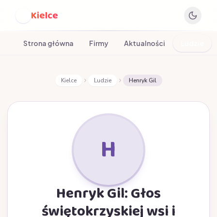
Kielce
K
Strona główna
Firmy
Aktualności
Ludzie
Kielce
Ludzie
Henryk Gil
H
Henryk Gil: Głos
świętokrzyskiej wsi i