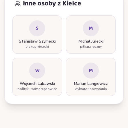
Inne osoby z Kielce
S
M
Stanisław Szymecki
Michał Jurecki
biskup kielecki
piłkarz ręczny
W
M
Wojciech Lubawski
Marian Langiewicz
polityk i samorządowiec
dyktator powstania
styczniowego