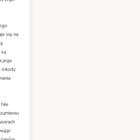
jego
je się na
ną
 są
a jego
e młody
mania
 Nie
ozumieniu
dworach
wując
stanów.