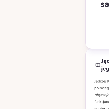
sa
Jęd
jeg
Jędrzej 
polskieg
obyczajó
funkcjon
społecze