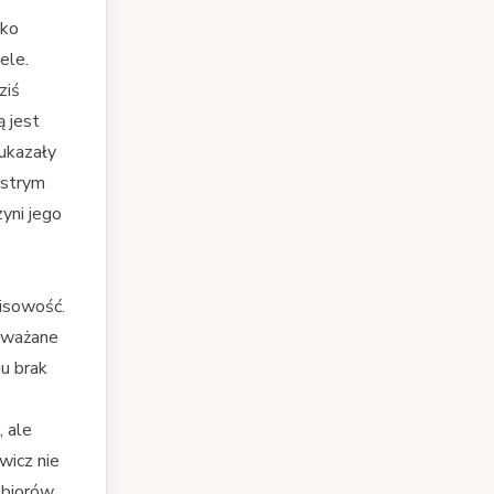
oko
ele.
ziś
 jest
 ukazały
ostrym
yni jego
isowość.
 uważane
mu brak
 ale
wicz nie
ozbiorów