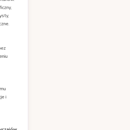
iczny,
ysty,
czne.
bez
eniu
 mu
je i
yczajów