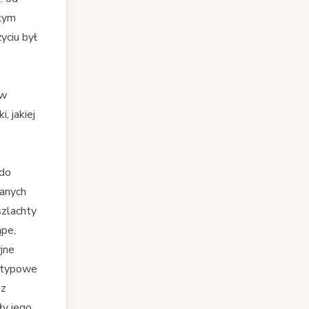
kłym
yciu był
ów
, jakiej
 do
wanych
szlachty
ąpe,
jne
e typowe
az
ły jego