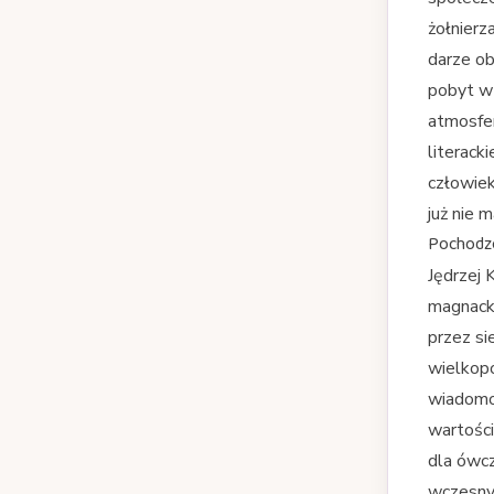
żołnierz
darze ob
pobyt w 
atmosfer
literack
człowiek
już nie m
Pochodze
Jędrzej 
magnacki
przez si
wielkopo
wiadomo
wartości
dla ówcz
wczesny 