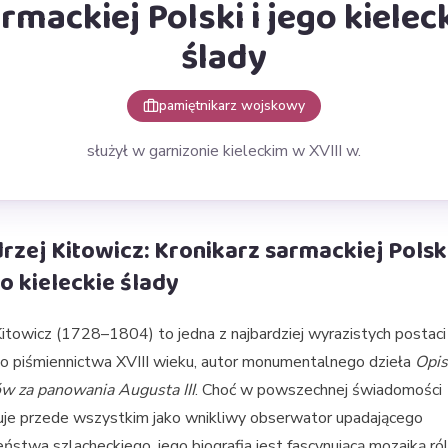
rmackiej Polski i jego kielec
ślady
pamiętnikarz wojskowy
służył w garnizonie kieleckim w XVIII w.
rzej Kitowicz: Kronikarz sarmackiej Polski
o kieleckie ślady
Kitowicz (1728–1804) to jedna z najbardziej wyrazistych postaci
o piśmiennictwa XVIII wieku, autor monumentalnego dzieła
Opis
w za panowania Augusta III
. Choć w powszechnej świadomości
uje przede wszystkim jako wnikliwy obserwator upadającego
ństwa szlacheckiego, jego biografia jest fascynującą mozaiką ról