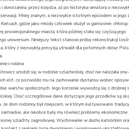
a i dworzanina, przez księdza, aż po historyka-amatora o niezwy
serwacji. Mniej znanym, a niezwykle istotnym epizodem w jego ż
Kielcach, gdzie jako młody człowiek służył w garnizonie, chłonąc
ę prowincjonalnego miasta, która później stała się częścią jego
iego uniwersum. Niniejszy tekst stanowi próbę rekonstrukcji los
a, który z niezwykłą precyzją utrwalił dla potomnych obraz Polski
a.
nie i rodzina
Kitowicz urodził się w rodzinie szlacheckiej, choć nie należała ona
ch elit, co pozwoliło mu na zachowanie dystansu wobec opisy
ebie warstw społecznych. Jego korzenie wywodzą się z drobnej 
lskiej. Choć szczegółowe dane dotyczące jego przodków są sk
, że dom rodzinny był miejscem, w którym kultywowano tradycy
 sarmackie, ale nieobce były mu również problemy ekonomiczn
esnej szlachty zagrodowej. Wychowanie w duchu katolickim or
kontakt z realiami życia dworskiego i wojskowego ukształtowa