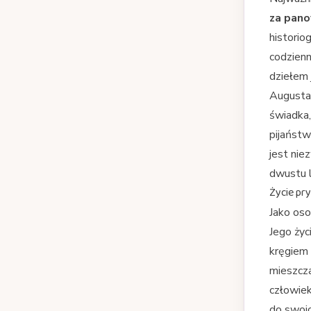
za pano
historio
codzienn
dziełem
Augusta 
świadka,
pijaństw
jest nie
dwustu l
Życie pr
Jako oso
Jego życ
kręgiem 
mieszcza
człowiek
do swoic