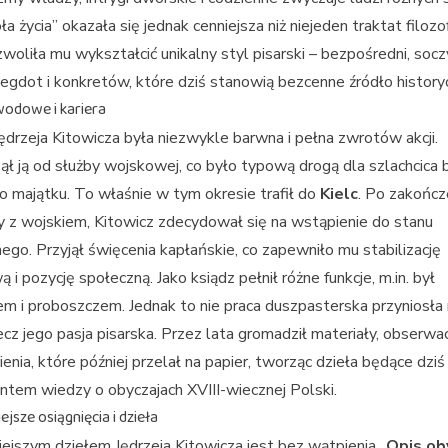
ła życia” okazała się jednak cenniejsza niż niejeden traktat filozof
woliła mu wykształcić unikalny styl pisarski – bezpośredni, socz
egdot i konkretów, które dziś stanowią bezcenne źródło history
wodowe i kariera
Jędrzeja Kitowicza była niezwykle barwna i pełna zwrotów akcji.
ł ją od służby wojskowej, co było typową drogą dla szlachcica 
o majątku. To właśnie w tym okresie trafił do
Kielc
. Po zakończ
 z wojskiem, Kitowicz zdecydował się na wstąpienie do stanu
go. Przyjął święcenia kapłańskie, co zapewniło mu stabilizację
ą i pozycję społeczną. Jako ksiądz pełnił różne funkcje, m.in. był
m i proboszczem. Jednak to nie praca duszpasterska przyniosła
ecz jego pasja pisarska. Przez lata gromadził materiały, obserwac
nia, które później przelał na papier, tworząc dzieła będące dziś
tem wiedzy o obyczajach XVIII-wiecznej Polski.
jsze osiągnięcia i dzieła
ejszym dziełem Jędrzeja Kitowicza jest bez wątpienia
„Opis ob