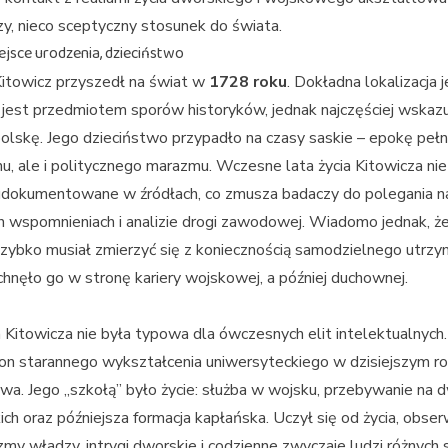
zy, nieco sceptyczny stosunek do świata.
ejsce urodzenia, dzieciństwo
Kitowicz przyszedł na świat w
1728 roku
. Dokładna lokalizacja 
 jest przedmiotem sporów historyków, jednak najczęściej wskazu
lskę. Jego dzieciństwo przypadło na czasy saskie – epokę peł
u, ale i politycznego marazmu. Wczesne lata życia Kitowicza nie
udokumentowane w źródłach, co zmusza badaczy do polegania n
 wspomnieniach i analizie drogi zawodowej. Wiadomo jednak, ż
szybko musiał zmierzyć się z koniecznością samodzielnego utrzy
pchnęło go w stronę kariery wojskowej, a później duchownej.
 Kitowicza nie była typowa dla ówczesnych elit intelektualnych.
on starannego wykształcenia uniwersyteckiego w dzisiejszym r
wa. Jego „szkołą” było życie: służba w wojsku, przebywanie na 
ch oraz późniejsza formacja kapłańska. Uczył się od życia, obser
my władzy, intrygi dworskie i codzienne zwyczaje ludzi różnych 