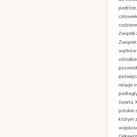
podróże
człowiek
codzienn
Związek 
Związek 
wątków w
ośrodkie
pozwolił
poświęca
relacje 
podległy
świata. 
polskie 
którym z
wojskow
Ciekawost