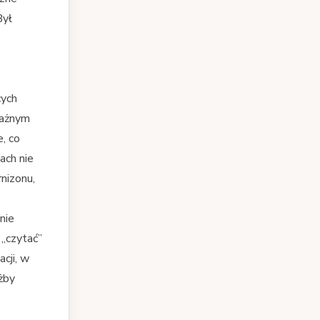
Był
cych
ważnym
, co
ach nie
nizonu,
nie
 „czytać”
cji, w
żby