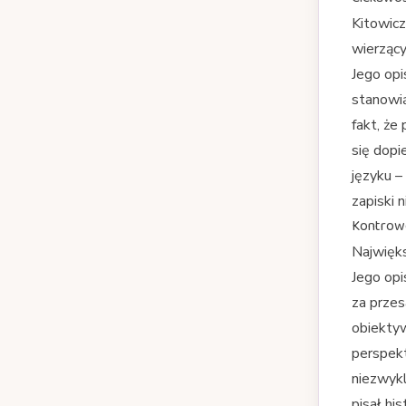
Kitowicz
wierzący
Jego opi
stanowią
fakt, że
się dopi
języku –
zapiski 
Kontrow
Najwięk
Jego opi
za przes
obiektyw
perspekt
niezwykl
pisał hi