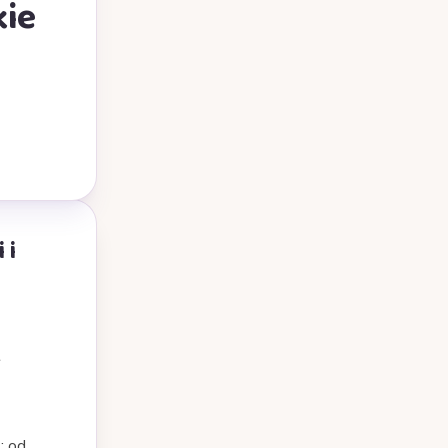
kie
 i
: od