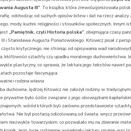
wania Augusta III”
. To książka, która zrewolucjonizowała polsk
grafię, odchodząc od suchych opisów bitew i dat na rzecz analizy 
ego, mody, kuchni, religijności i stosunków społecznych. Innym i
 jest
„Pamiętnik, czyli Historia polska”
, obejmująca czasy pa
III i Stanisława Augusta Poniatowskiego. Kitowicz pisał z per
 często krytycznego, nie stroniąc od opisywania wad narodowyc
a, kłótliwości szlachty czy upadku moralnego duchowieństwa. J
zwykle plastyczny, co sprawia, że lektura jego tekstów nawet p
atach pozostaje fascynująca.
ywatne i rodzina własna
ba duchowna, Jędrzej Kitowicz nie założył rodziny w tradycyjnym
ie prywatne było ściśle związane z jego obowiązkami kapłańskim
znajomych, wśród których byli zarówno przedstawiciele szlachty, 
ństwa. Nie był postacią odizolowaną od świata; wręcz przeciwni
iem niezwykle towarzyskim, co pozwalało mu na zbieranie mate
h kronik. Jego życie codzienne wypełniały lektury, pisanie oraz li