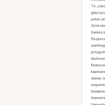
Ta „szko
gdyż poz
pełen an
Życie za
Kariera 
Rozpoczą
wielkieg
przygody
duchowne
finansow
kapelane
sławę, l
wspomnie
fundamen
Najważnie
Najważni