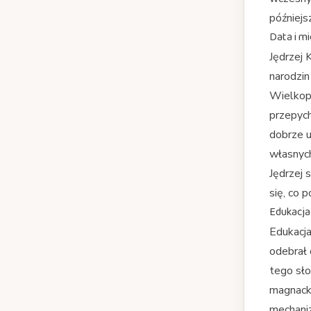
późniejs
Data i mi
Jędrzej 
narodzin
Wielkopo
przepych
dobrze 
własnych
Jędrzej 
się, co 
Edukacja
Edukacja
odebrał 
tego sło
magnacki
mechaniz