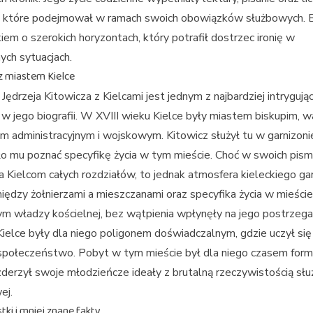
, które podejmował w ramach swoich obowiązków służbowych. 
iem o szerokich horyzontach, który potrafił dostrzec ironię w
ych sytuacjach.
z miastem Kielce
Jędrzeja Kitowicza z Kielcami jest jednym z najbardziej intrygują
 jego biografii. W XVIII wieku Kielce były miastem biskupim, 
m administracyjnym i wojskowym. Kitowicz służył tu w garnizonie
o mu poznać specyfikę życia w tym mieście. Choć w swoich pism
 Kielcom całych rozdziałów, to jednak atmosfera kieleckiego gar
między żołnierzami a mieszczanami oraz specyfika życia w mieście
m władzy kościelnej, bez wątpienia wpłynęły na jego postrzega
Kielce były dla niego poligonem doświadczalnym, gdzie uczył się
społeczeństwo. Pobyt w tym mieście był dla niego czasem forma
derzył swoje młodzieńcze ideały z brutalną rzeczywistością słu
ej.
ki i mniej znane fakty