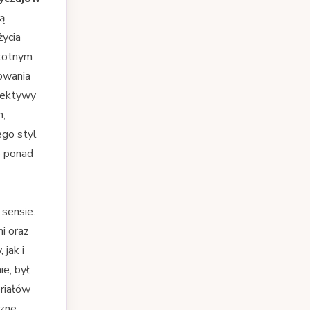
ą
życia
stotnym
nowania
spektywy
h,
ego styl
o ponad
 sensie.
i oraz
jak i
e, był
riałów
czne