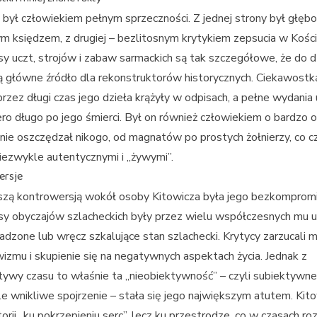
 był człowiekiem pełnym sprzeczności. Z jednej strony był głęb
m księdzem, z drugiej – bezlitosnym krytykiem zepsucia w Kości
sy uczt, strojów i zabaw sarmackich są tak szczegółowe, że do d
 główne źródło dla rekonstruktorów historycznych. Ciekawostką
 przez długi czas jego dzieła krążyły w odpisach, a pełne wydania
ero długo po jego śmierci. Był on również człowiekiem o bardzo 
 nie oszczędzał nikogo, od magnatów po prostych żołnierzy, co cz
niezwykle autentycznymi i „żywymi”.
ersje
szą kontrowersją wokół osoby Kitowicza była jego bezkomprom
sy obyczajów szlacheckich były przez wielu współczesnych mu
adzone lub wręcz szkalujące stan szlachecki. Krytycy zarzucali 
izmu i skupienie się na negatywnych aspektach życia. Jednak z
ywy czasu to właśnie ta „nieobiektywność” – czyli subiektywne,
e wnikliwe spojrzenie – stała się jego największym atutem. Kito
storii „ku pokrzepieniu serc”, lecz ku przestrodze, co w czasach r