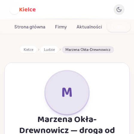
Kielce
K
Strona główna
Firmy
Aktualności
Ludzie
Kielce
Ludzie
Marzena Okła-Drewnowicz
M
Marzena Okła-
Drewnowicz — droga od