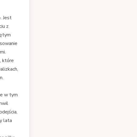
. Jest
iu z
iętym
nsowanie
mi.
, które
lizkach,
n.
ie w tym
hwil
odejścia,
y lata