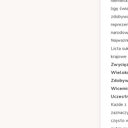
niemiec
ligę świ
zdobywaj
reprezen
narodowe
Najważnie
Lista su
krajowe
Zwycięz
Wielokr
Zdobyw
Wicemi
Uczestn
Każde z 
zaznaczy
często 