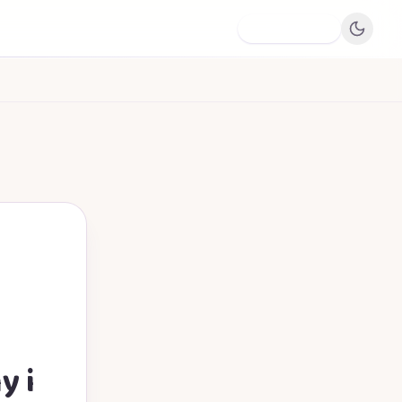
Dodaj firmę
y i