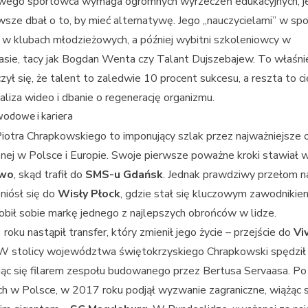
ego sportowca wymaga ogromnych wyrzeczeń edukacyjnych, j
wsze dbał o to, by mieć alternatywę. Jego „nauczycielami” w spor
 w klubach młodzieżowych, a później wybitni szkoleniowcy w
asie, tacy jak Bogdan Wenta czy Talant Dujszebajew. To właśnie
zył się, że talent to zaledwie 10 procent sukcesu, a reszta to c
naliza wideo i dbanie o regenerację organizmu.
wodowe i kariera
Piotra Chrapkowskiego to imponujący szlak przez najważniejsze 
cznej w Polsce i Europie. Swoje pierwsze poważne kroki stawiał 
owo
, skąd trafił do
SMS-u Gdańsk
. Jednak prawdziwy przełom na
niósł się do
Wisły Płock
, gdzie stał się kluczowym zawodnikie
bił sobie markę jednego z najlepszych obrońców w lidze.
oku nastąpił transfer, który zmienił jego życie – przejście do
Vi
 W stolicy województwa świętokrzyskiego Chrapkowski spędził 
ając się filarem zespołu budowanego przez Bertusa Servaasa. Po
h w Polsce, w 2017 roku podjął wyzwanie zagraniczne, wiążąc s