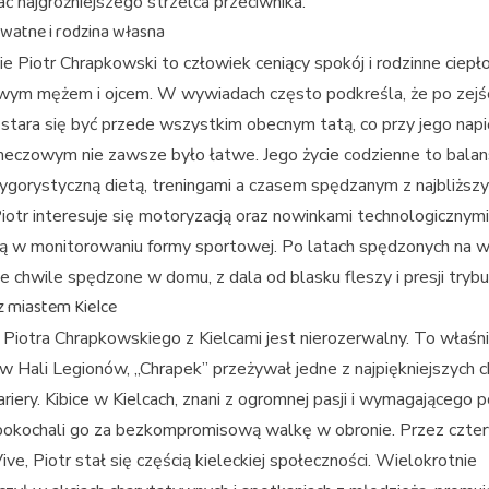
ć najgroźniejszego strzelca przeciwnika.
ywatne i rodzina własna
e Piotr Chrapkowski to człowiek ceniący spokój i rodzinne ciepło
wym mężem i ojcem. W wywiadach często podkreśla, że po zejśc
 stara się być przede wszystkim obecnym tatą, co przy jego nap
meczowym nie zawsze było łatwe. Jego życie codzienne to bala
ygorystyczną dietą, treningami a czasem spędzanym z najbliższy
iotr interesuje się motoryzacją oraz nowinkami technologicznymi
 w monitorowaniu formy sportowej. Po latach spędzonych na wa
ie chwile spędzone w domu, z dala od blasku fleszy i presji trybu
z miastem Kielce
Piotra Chrapkowskiego z Kielcami jest nierozerwalny. To właśn
 w Hali Legionów, „Chrapek” przeżywał jedne z najpiękniejszych c
ariery. Kibice w Kielcach, znani z ogromnej pasji i wymagającego p
okochali go za bezkompromisową walkę w obronie. Przez czter
Vive, Piotr stał się częścią kieleckiej społeczności. Wielokrotnie