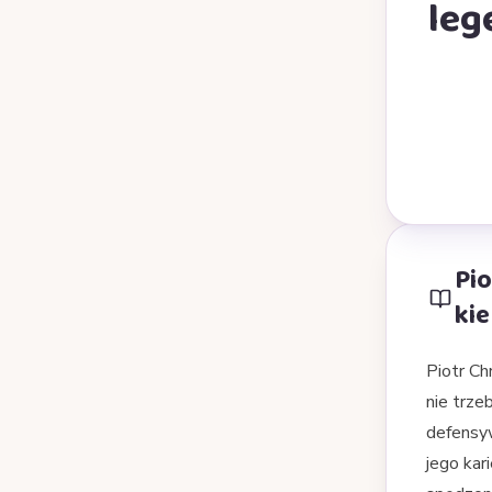
leg
Pio
kie
Piotr Ch
nie trze
defensyw
jego kar