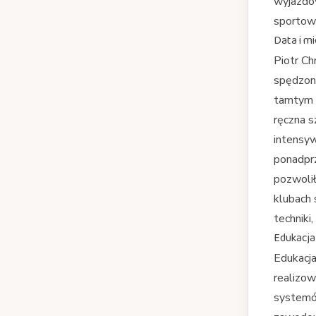
wyjazdów
sportow
Data i mi
Piotr Ch
spędzone
tamtym r
ręczna s
intensyw
ponadprz
pozwolił
klubach 
techniki
Edukacja
Edukacja
realizow
systemów