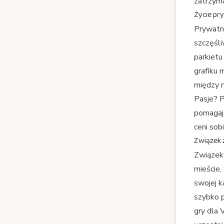
zatrzyma
Życie pr
Prywatni
szczęśli
parkietu
grafiku 
między r
Pasje? P
pomagają
ceni sob
Związek 
Związek 
mieście,
swojej k
szybko p
gry dla 