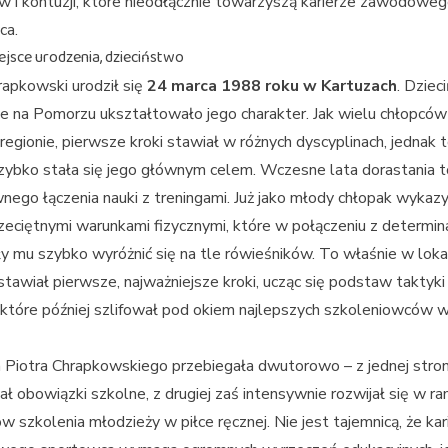
 i kontuzji, które nieodłącznie towarzyszą karierze zawodowe
ca.
ejsce urodzenia, dzieciństwo
rapkowski urodził się
24 marca 1988 roku w Kartuzach
. Dzie
 na Pomorzu ukształtowało jego charakter. Jak wielu chłopcó
egionie, pierwsze kroki stawiał w różnych dyscyplinach, jednak t
zybko stała się jego głównym celem. Wczesne lata dorastania t
nego łączenia nauki z treningami. Już jako młody chłopak wykaz
eciętnymi warunkami fizycznymi, które w połączeniu z determin
y mu szybko wyróżnić się na tle rówieśników. To właśnie w loka
stawiał pierwsze, najważniejsze kroki, ucząc się podstaw taktyki 
, które później szlifował pod okiem najlepszych szkoleniowców w 
 Piotra Chrapkowskiego przebiegała dwutorowo – z jednej stro
ał obowiązki szkolne, z drugiej zaś intensywnie rozwijał się w r
 szkolenia młodzieży w piłce ręcznej. Nie jest tajemnicą, że kar