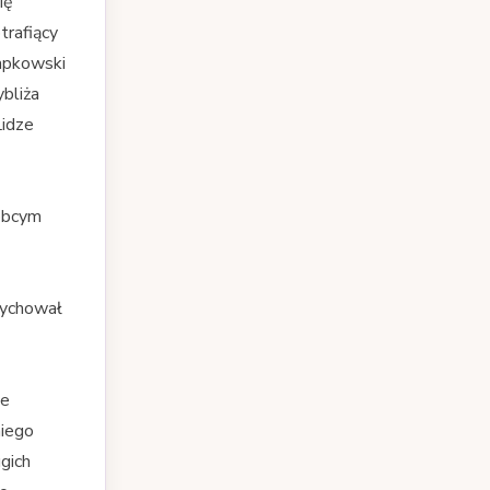
ię
trafiący
rapkowski
ybliża
Lidze
 obcym
Wychował
ie
niego
gich