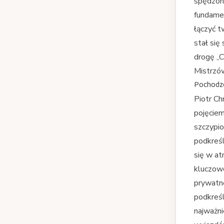
spędzony
fundamen
łączyć t
stał się
drogę „C
Mistrzów
Pochodze
Piotr Ch
pojęciem
szczypio
podkreś
się w at
kluczowe
prywatne
podkreśl
najważni