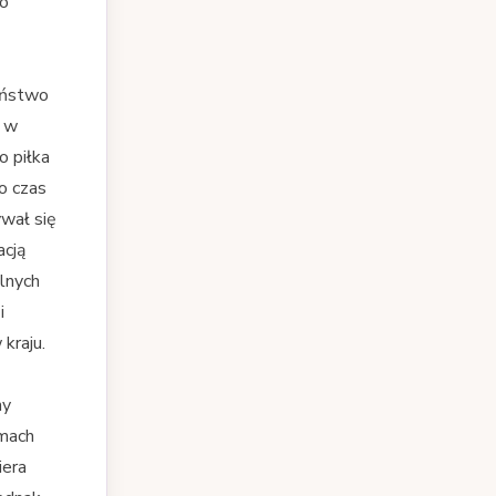
go
ciństwo
w w
o piłka
o czas
ywał się
acją
lnych
i
kraju.
ny
amach
iera