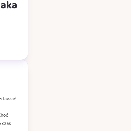
iaka
dstawiać
Choć
e czas