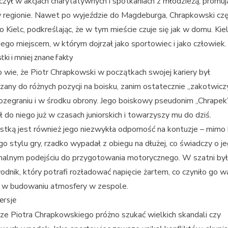
czył w akcjach charytatywnych i spotkaniach z młodzieżą, promuj
w regionie. Nawet po wyjeździe do Magdeburga, Chrapkowski cz
o Kielc, podkreślając, że w tym mieście czuje się jak w domu. Kie
niego miejscem, w którym dojrzał jako sportowiec i jako człowiek.
ki i mniej znane fakty
 wie, że Piotr Chrapkowski w początkach swojej kariery był
zany do różnych pozycji na boisku, zanim ostatecznie „zakotwicz
zegraniu i w środku obrony. Jego boiskowy pseudonim „Chrapek
ł do niego już w czasach juniorskich i towarzyszy mu do dziś.
tką jest również jego niezwykła odporność na kontuzje – mimo
go stylu gry, rzadko wypadał z obiegu na dłużej, co świadczy o j
nalnym podejściu do przygotowania motorycznego. W szatni był
odnik, który potrafi rozładować napięcie żartem, co czyniło go w
ą w budowaniu atmosfery w zespole.
ersje
ze Piotra Chrapkowskiego próżno szukać wielkich skandali czy