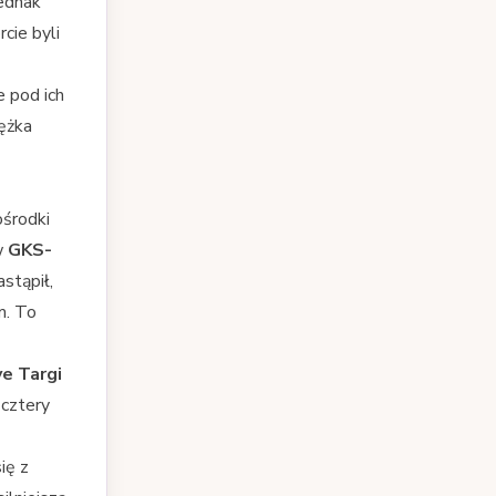
ednak
cie byli
 pod ich
iężka
ośrodki
w
GKS-
stąpił,
m. To
ve Targi
cztery
ię z