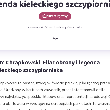
enda kieleckiego szczypiorn
piłkarz ręczny
zawodnik Vive Kielce przez lata
żyje
tr Chrapkowski: Filar obrony i legenda
leckiego szczypiorniaka
rapkowski to postać, której w świecie polskiej piłki ręcznej prze
ba. Urodzony w Kartuzach zawodnik, przez lata stanowił o sile
y największych polskich klubów oraz reprezentacji narodowej. 
iera obfitowała w występy na europejskich parkietach, to właśni