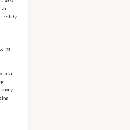
ąc piłkę
ęsto
lce stały
ył” na
”
 bardzo
ego
 znany
ażną