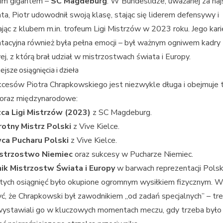
kim gigantem –
SC Magdeburg
. W Bundeslidze, uważanej za najs
ata, Piotr udowodnił swoją klasę, stając się liderem defensywy i
ąc z klubem m.in. trofeum Ligi Mistrzów w 2023 roku. Jego kari
tacyjna również była pełna emocji – był ważnym ogniwem kadry
j, z którą brał udział w mistrzostwach świata i Europy.
jsze osiągnięcia i dzieła
kcesów Piotra Chrapkowskiego jest niezwykle długa i obejmuje 
 oraz międzynarodowe:
ca Ligi Mistrzów (2023)
z SC Magdeburg.
otny Mistrz Polski
z Vive Kielce.
ca Pucharu Polski
z Vive Kielce.
strzostwo Niemiec
oraz sukcesy w Pucharze Niemiec.
ik Mistrzostw Świata i Europy
w barwach reprezentacji Polski
tych osiągnięć było okupione ogromnym wysiłkiem fizycznym. W
ć, że Chrapkowski był zawodnikiem „od zadań specjalnych” – tr
wystawiali go w kluczowych momentach meczu, gdy trzeba było