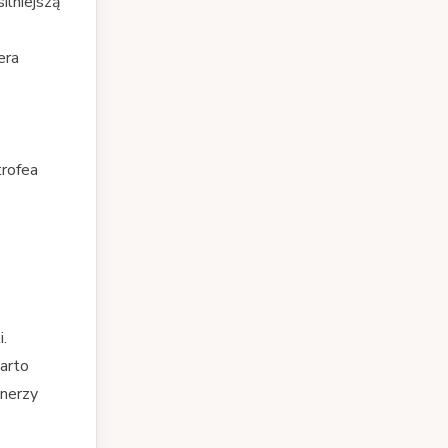
ilniejszą
era
trofea
.
arto
enerzy