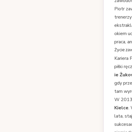
zawodow
Piotr za
trenerzy
ekstrakl
okiem uc
praca, a
Życie za
Kariera 
piłki rę
ie Żuk
gdy prze
tam wyro
W 2013 r
Kielce
.
lata, st
sukcesac