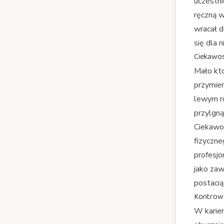
uczestni
ręczną 
wracał d
się dla 
Ciekawost
Mało kto
przymier
lewym ro
przylgną
Ciekawos
fizyczne
profesjo
jako zaw
postaci
Kontrow
W karier