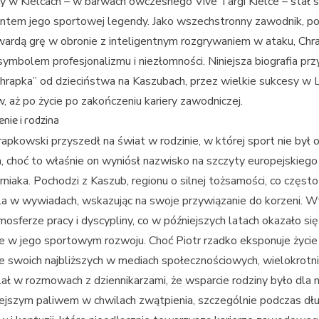
 w Kielcach – w barwach ówczesnego Vive Targi Kielce – stał s
tem jego sportowej legendy. Jako wszechstronny zawodnik, po
wardą grę w obronie z inteligentnym rozgrywaniem w ataku, Ch
 symbolem profesjonalizmu i niezłomności. Niniejsza biografia prz
hrapka” od dzieciństwa na Kaszubach, przez wielkie sukcesy w 
, aż po życie po zakończeniu kariery zawodniczej.
nie i rodzina
rapkowski przyszedł na świat w rodzinie, w której sport nie był
, choć to właśnie on wyniósł nazwisko na szczyty europejskiego
rniaka. Pochodzi z Kaszub, regionu o silnej tożsamości, co często
la w wywiadach, wskazując na swoje przywiązanie do korzeni. 
mosferze pracy i dyscypliny, co w późniejszych latach okazało się
 w jego sportowym rozwoju. Choć Piotr rzadko eksponuje życie
 swoich najbliższych w mediach społecznościowych, wielokrotn
ał w rozmowach z dziennikarzami, że wsparcie rodziny było dla 
ejszym paliwem w chwilach zwątpienia, szczególnie podczas dłu