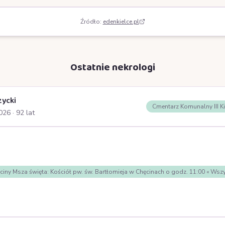
Źródło:
edenkielce.pl
Ostatnie nekrologi
zycki
Cmentarz Komunalny III K
2026
· 92 lat
nie wpisów
ciny Msza święta: Kościół pw. św. Bartłomieja w Chęcinach o godz. 11:00 « 