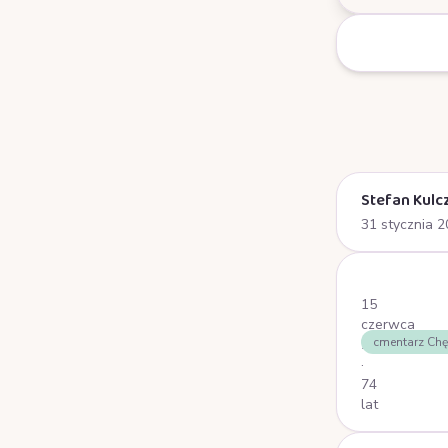
Stefan Kulc
31 stycznia 
Stronicowa
15
czerwca
cmentarz Chę
2025
·
74
lat