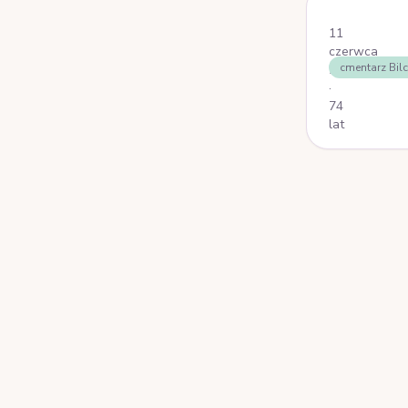
Stronicowa
11
czerwca
cmentarz Bil
2025
·
74
lat