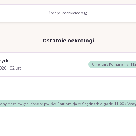
Źródło:
edenkielce.pl
Ostatnie nekrologi
zycki
Cmentarz Komunalny III K
2026
· 92 lat
nie wpisów
ciny Msza święta: Kościół pw. św. Bartłomieja w Chęcinach o godz. 11:00 « 