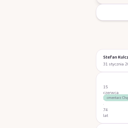
Stefan Kulc
31 stycznia 
Stronicowa
15
czerwca
cmentarz Chę
2025
·
74
lat