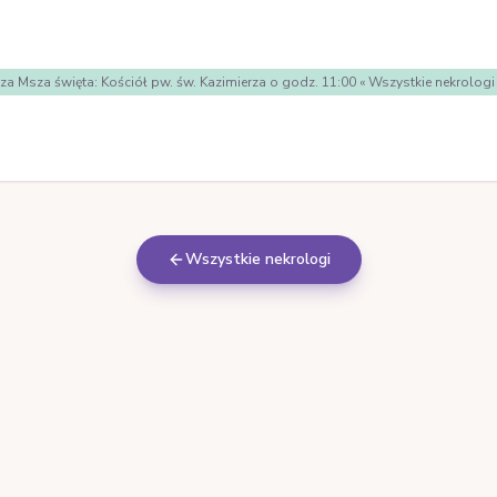
nie wpisów
cza Msza święta: Kościół pw. św. Kazimierza o godz. 11:00 « Wszystkie nekr
Wszystkie nekrologi