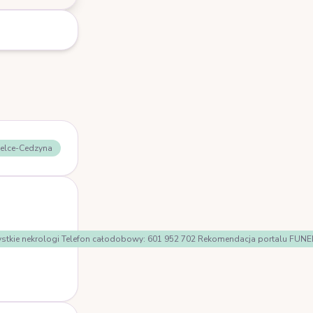
ielce-Cedzyna
Wszystkie nekrologi Telefon całodobowy: 601 952 702 Rekomendacja portalu F