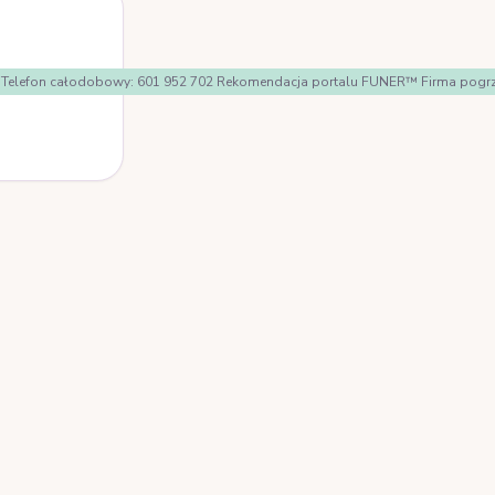
ologi Telefon całodobowy: 601 952 702 Rekomendacja portalu FUNER™ Firma po