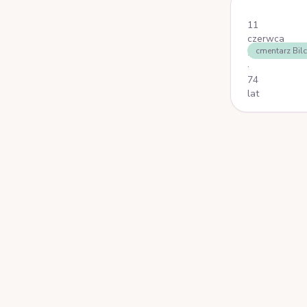
Stronicowa
11
czerwca
cmentarz Bil
2025
·
74
lat