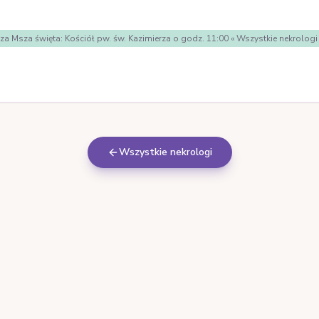
cza Msza święta: Kościół pw. św. Kazimierza o godz. 11:00 « Wszystkie nekr
Wszystkie nekrologi