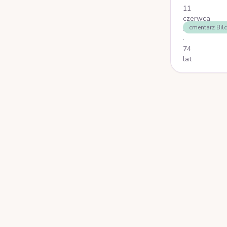
11
czerwca
cmentarz Bil
2025
·
74
lat