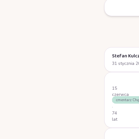
Stefan Kulc
31 stycznia 
Stronicowa
15
czerwca
cmentarz Chę
2025
·
74
lat
Stronicowa