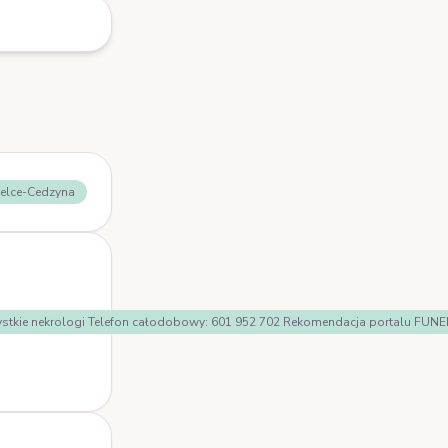
ielce-Cedzyna
Wszystkie nekrologi Telefon całodobowy: 601 952 702 Rekomendacja portalu F