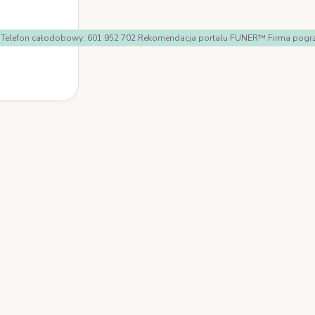
ologi Telefon całodobowy: 601 952 702 Rekomendacja portalu FUNER™ Firma po