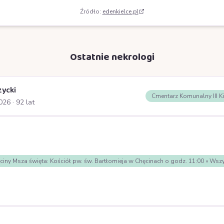
Źródło:
edenkielce.pl
Ostatnie nekrologi
zycki
Cmentarz Komunalny III K
2026
· 92 lat
nie wpisów
ciny Msza święta: Kościół pw. św. Bartłomieja w Chęcinach o godz. 11:00 « 
nie wpisów