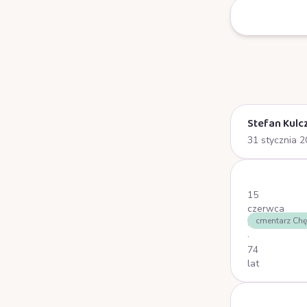
Stefan Kulc
31 stycznia 
Stronicowa
15
czerwca
cmentarz Chę
2025
·
74
lat
Stronicowa