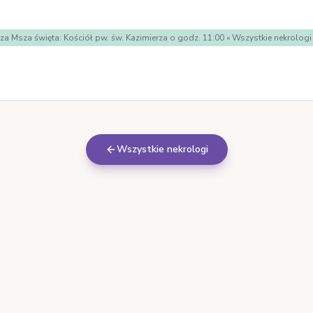
cza Msza święta: Kościół pw. św. Kazimierza o godz. 11:00 « Wszystkie nekr
Wszystkie nekrologi