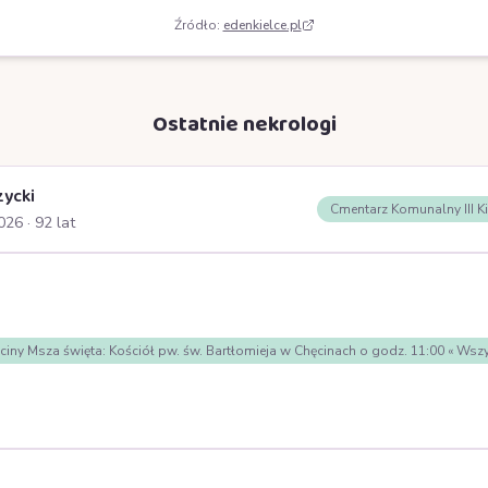
Źródło:
edenkielce.pl
Ostatnie nekrologi
zycki
Cmentarz Komunalny III K
2026
· 92 lat
nie wpisów
ciny Msza święta: Kościół pw. św. Bartłomieja w Chęcinach o godz. 11:00 « 
nie wpisów