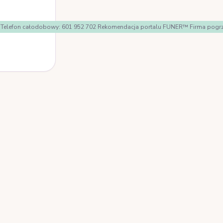
ologi Telefon całodobowy: 601 952 702 Rekomendacja portalu FUNER™ Firma po