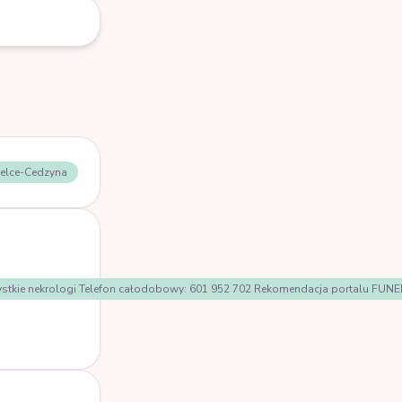
ielce-Cedzyna
Wszystkie nekrologi Telefon całodobowy: 601 952 702 Rekomendacja portalu F