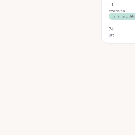
11
czerwca
cmentarz Bil
2025
·
74
lat