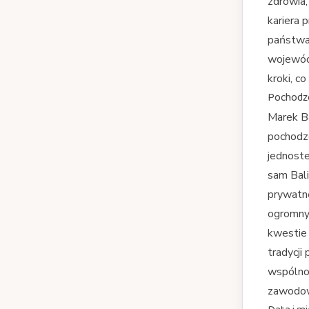
zdrowia,
kariera 
państwa,
wojewód
kroki, c
Pochodze
Marek Ba
pochodze
jednoste
sam Bali
prywatn
ogromny 
kwestie 
tradycji
wspólno
zawodowy