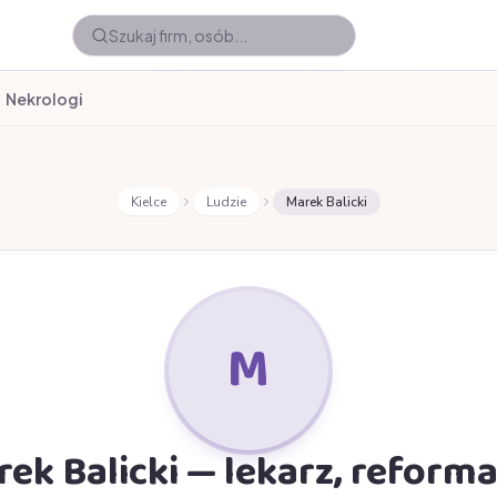
Nekrologi
Kielce
Ludzie
Marek Balicki
M
ek Balicki — lekarz, reform