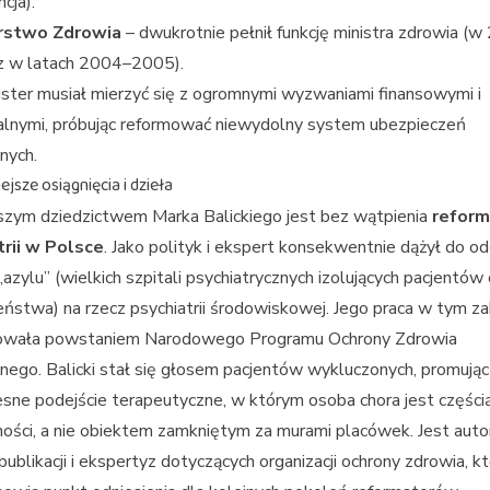
cja).
rstwo Zdrowia
– dwukrotnie pełnił funkcję ministra zdrowia (
az w latach 2004–2005).
ister musiał mierzyć się z ogromnymi wyzwaniami finansowymi i
alnymi, próbując reformować niewydolny system ubezpieczeń
nych.
jsze osiągnięcia i dzieła
szym dziedzictwem Marka Balickiego jest bez wątpienia
refor
trii w Polsce
. Jako polityk i ekspert konsekwentnie dążył do od
azylu” (wielkich szpitali psychiatrycznych izolujących pacjentów
ństwa) na rzecz psychiatrii środowiskowej. Jego praca w tym za
wała powstaniem Narodowego Programu Ochrony Zdrowia
nego. Balicki stał się głosem pacjentów wykluczonych, promując
ne podejście terapeutyczne, w którym osoba chora jest części
ości, a nie obiektem zamkniętym za murami placówek. Jest aut
 publikacji i ekspertyz dotyczących organizacji ochrony zdrowia, k