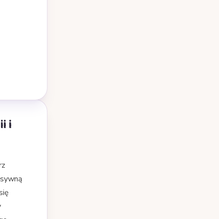
i i
rz
ensywną
się
y