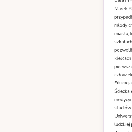
Data i mi
Marek Ba
przypadł
młody ch
miasta, 
szkołac
pozwoli
Kielcach
pierwsze
człowiek
Edukacja
Ścieżka 
medycynę
studiów
Uniwersy
ludzkiej