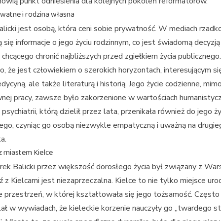
nowią punkt odniesienia dla kolejnych pokoleń reformatorów.
ywatne i rodzina własna
licki jest osobą, która ceni sobie prywatność. W mediach rzadk
ą się informacje o jego życiu rodzinnym, co jest świadomą decyzją
, chcącego chronić najbliższych przed zgiełkiem życia publicznego.
 że jest człowiekiem o szerokich horyzontach, interesującym się
dycyną, ale także literaturą i historią. Jego życie codzienne, mim
nej pracy, zawsze było zakorzenione w wartościach humanistycz
psychiatrii, którą dzielił przez lata, przenikała również do jego ży
go, czyniąc go osobą niezwykle empatyczną i uważną na drugie
a.
z miastem Kielce
ek Balicki przez większość dorosłego życia był związany z War
ź z Kielcami jest niezaprzeczalna. Kielce to nie tylko miejsce uro
e przestrzeń, w której kształtowała się jego tożsamość. Często
ał w wywiadach, że kieleckie korzenie nauczyły go „twardego s