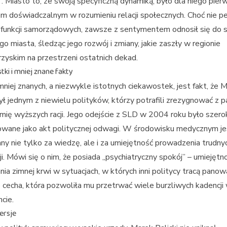
”. Miasto to, ze swoją specyficzną dynamiką, było dla niego pie
m doświadczalnym w rozumieniu relacji społecznych. Choć nie pe
 funkcji samorządowych, zawsze z sentymentem odnosił się do
go miasta, śledząc jego rozwój i zmiany, jakie zaszły w regionie
zyskim na przestrzeni ostatnich dekad.
ki i mniej znane fakty
mniej znanych, a niezwykle istotnych ciekawostek, jest fakt, że 
był jednym z niewielu polityków, którzy potrafili zrezygnować z p
mię wyższych racji. Jego odejście z SLD w 2004 roku było szero
wane jako akt politycznej odwagi. W środowisku medycznym je
y nie tylko za wiedzę, ale i za umiejętność prowadzenia trudny
ji. Mówi się o nim, że posiada „psychiatryczny spokój” – umiejętn
ia zimnej krwi w sytuacjach, w których inni politycy tracą panow
 cecha, która pozwoliła mu przetrwać wiele burzliwych kadencji
cie.
ersje