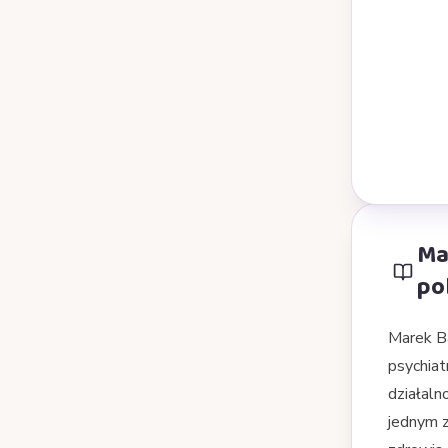
Ma
pol
Marek Ba
psychiat
działalno
jednym z