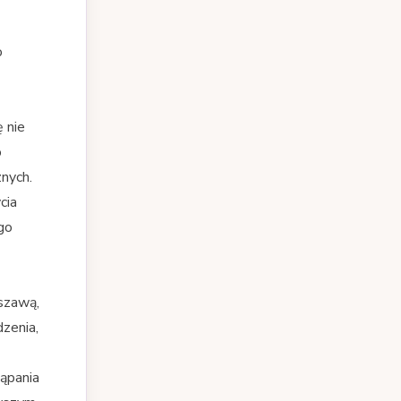
o
 nie
o
nych.
cia
go
szawą,
dzenia,
tąpania