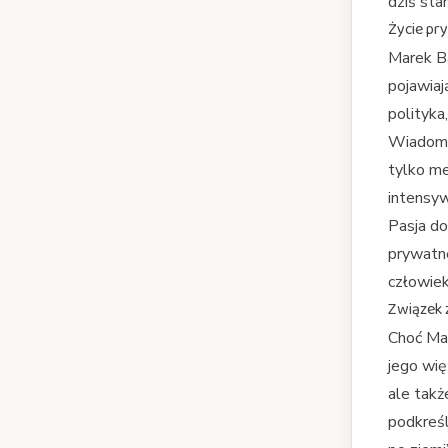
dziś sta
Życie pr
Marek Ba
pojawiaj
polityka
Wiadomo,
tylko me
intensyw
Pasja do 
prywatne
człowiek
Związek 
Choć Mar
jego wię
ale takż
podkreśl