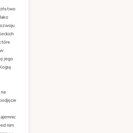
eciństwo
 Jako
rozwoju
leckich
które
 w
ię jego
logią
 na
podjęcie
tajemnic
zed nim