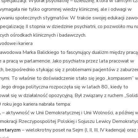
 specjalizacji. Wybrał psychiatrię – dziedzinę, która w tamtym c
ymagała nie tylko ogromnej wiedzy klinicznej, ale i odwagi w
ywaniu społecznych stygmatów. W trakcie swojej edukacji zaw
pecjalizację II stopnia w dziedzinie psychiatrii, co pozwoliło mu n
ych ośrodkach klinicznych i badawczych.
wodowe i kariera
zawodowa Marka Balickiego to fascynujący dualizm między prac
e a pracą w parlamencie. Jako psychiatra przez lata pracował w
ch, bezpośrednio stykając się z problemami pacjentów z zaburze
nymi. To właśnie to doświadczenie stało się jego „kompasem” 
. Jego droga polityczna rozpoczęła się w latach 80., kiedy to
wał się w działalność opozycyjną. Był związany z ruchem „Solid
roku jego kariera nabrała tempa:
.
– aktywność w Unii Demokratycznej i Unii Wolności, a później 
mokracji Rzeczypospolitej Polskiej i Sojuszu Lewicy Demokratyc
entaryzm
– wielokrotny poseł na Sejm (I, II, III, IV kadencja) oraz