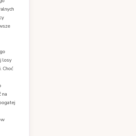
ego
ralnych
cy
rwsze
ego
j losy
. Choć
o
ć na
bogatej
ów