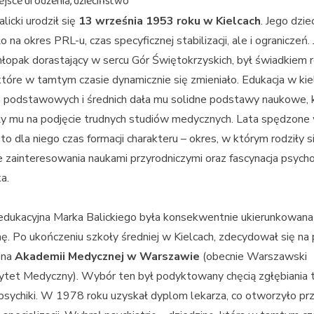
ejsce urodzenia, dzieciństwo
licki urodził się
13 września 1953 roku w Kielcach
. Jego dzi
o na okres PRL-u, czas specyficznej stabilizacji, ale i ograniczeń.
łopak dorastający w sercu Gór Świętokrzyskich, był świadkiem 
które w tamtym czasie dynamicznie się zmieniało. Edukacja w kie
h podstawowych i średnich dała mu solidne podstawy naukowe, 
ły mu na podjęcie trudnych studiów medycznych. Lata spędzone
 to dla niego czas formacji charakteru – okres, w którym rodziły s
 zainteresowania naukami przyrodniczymi oraz fascynacja psycho
a.
edukacyjna Marka Balickiego była konsekwentnie ukierunkowana
. Po ukończeniu szkoły średniej w Kielcach, zdecydował się na 
 na
Akademii Medycznej w Warszawie
(obecnie Warszawski
tet Medyczny). Wybór ten był podyktowany chęcią zgłębiania 
 psychiki. W 1978 roku uzyskał dyplom lekarza, co otworzyło pr