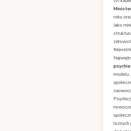
(VI kaden
Ministe
roku or
Jako min
struktur
zdrowot
Najważnie
Najwięk
psychia
modelu „
społecze
zaowoco
Psychicz
nowoczes
społeczn
licznych