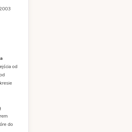
w 2003
ma
ejścia od
 od
kresie
ą
orem
tóre do