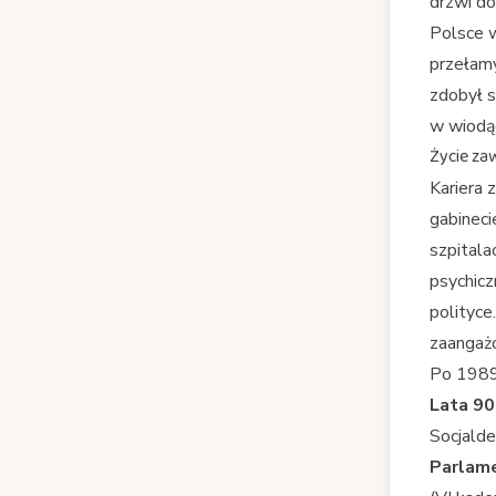
drzwi do
Polsce w
przełam
zdobył s
w wiodąc
Życie za
Kariera 
gabineci
szpitala
psychicz
polityce
zaangażo
Po 1989 
Lata 90
Socjalde
Parlam