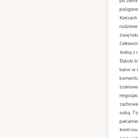
po ziemi
poligone
Kielcach
rodzinne
świętokr
Ciekawost
Jedną z 
Balicki 
barw w i
komento
szanowan
negocjac
zachowan
sobą. To
parlamen
Kontrow