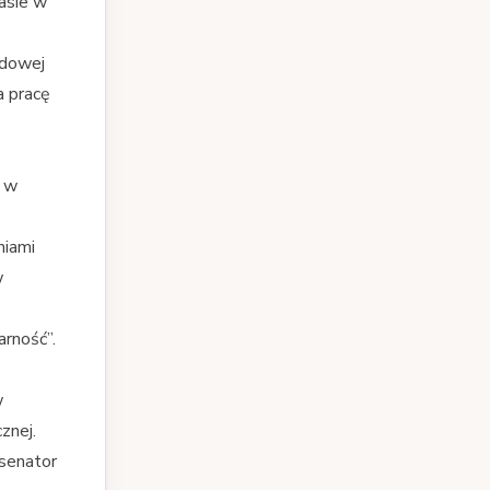
zasie w
odowej
a pracę
ą w
niami
w
arność”.
w
znej.
 senator