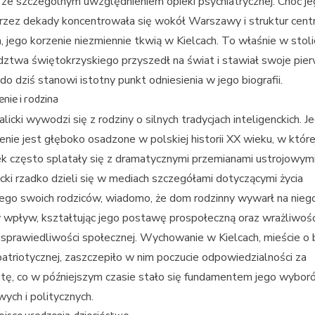
 ze szczególnym uwzględnieniem opieki psychiatrycznej. Choć j
przez dekady koncentrowała się wokół Warszawy i struktur cent
 jego korzenie niezmiennie tkwią w Kielcach. To właśnie w stoli
ztwa świętokrzyskiego przyszedł na świat i stawiał swoje pie
o do dziś stanowi istotny punkt odniesienia w jego biografii.
nie i rodzina
licki wywodzi się z rodziny o silnych tradycjach inteligenckich. J
nie jest głęboko osadzone w polskiej historii XX wieku, w które
k często splatały się z dramatycznymi przemianami ustrojowymi
cki rzadko dzieli się w mediach szczegółami dotyczącymi życia
ego swoich rodziców, wiadomo, że dom rodzinny wywarł na nieg
wpływ, kształtując jego postawę prospołeczną oraz wrażliwoś
sprawiedliwości społecznej. Wychowanie w Kielcach, mieście o 
 patriotycznej, zaszczepiło w nim poczucie odpowiedzialności za
tę, co w późniejszym czasie stało się fundamentem jego wybor
ch i politycznych.